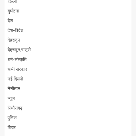
दिल्ली
दुर्घटना
देश
देश-विदेश
देहरादून
देहरादून/मसूरी
धर्म-संस्कृति
धामी सरकार
नई दिल्ली
नैनीताल
न्यूज़
पिथौरागढ़
पुलिस
बिहार