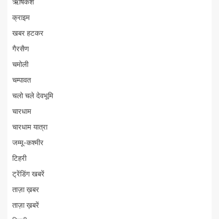
ऋषिकेश
क्राइम
खबर हटकर
गैरसैण
चमोली
चम्पावत
चलो चले देवभूमि
चारधाम
चारधाम यात्रा
जम्मू-कश्मीर
टिहरी
ट्रेंडिंग खबरें
ताज़ा ख़बर
ताज़ा ख़बरें