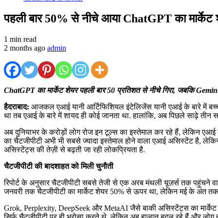
पहली बार 50% से नीचे आया ChatGPT का मार्केट
1 min read
2 months ago
admin
ChatGPT का मार्केट शेयर पहली बार 50 प्रतिशत से नीचे गिरा, जबकि Gemini 
हैदराबाद:
आजकल एआई यानी आर्टिफिशियल इंटेलिजेंस यानी एआई के बारे में बच
था तब एआई के बारे में शायद ही कोई जानता था. हालांकि, अब पिछले साढ़े तीन सा
अब दुनियाभर के करोड़ों लोग रोज इन टूल्स का इस्तेमाल कर रहे हैं, लेकिन एआ
का चैटजीपीटी अभी भी सबसे ज्यादा इस्तेमाल होने वाला एआई असिस्टेंट है, 
असिस्टेंट्स की तेज़ी से बढ़ती जा रही लोकप्रियता है.
चैटजीपीटी की बादशाहत को मिली चुनौती
रिपोर्ट के अनुसार चैटजीपीटी सबसे तेजी से एक अरब मंथली यूज़र्स तक पहुंचने व
जनवरी तक चैटजीपीटी का मार्केट शेयर 50% से ऊपर था, लेकिन मई के अंत त
Grok, Perplexity, DeepSeek और MetaAI जैसे बाकी असिस्टेंट्स का मार्केट शेयर 
सिर्फ चैटजीपीटी पर ही भरोसा करते थे, लेकिन अब हालात बदल रहे हैं और लोग 