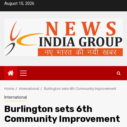
Skip
August 10, 2026
to
content
Primary
Menu
Home
International
Burlington sets 6th Community Improvement
International
Burlington sets 6th
Community Improvement