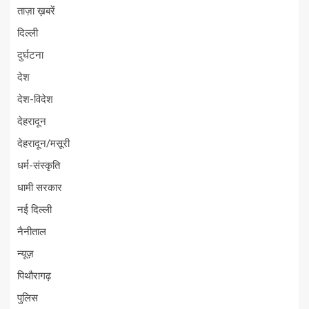
ताज़ा ख़बरें
दिल्ली
दुर्घटना
देश
देश-विदेश
देहरादून
देहरादून/मसूरी
धर्म-संस्कृति
धामी सरकार
नई दिल्ली
नैनीताल
न्यूज़
पिथौरागढ़
पुलिस