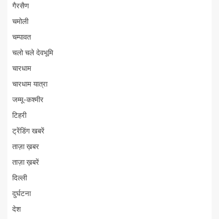
गैरसैण
चमोली
चम्पावत
चलो चले देवभूमि
चारधाम
चारधाम यात्रा
जम्मू-कश्मीर
टिहरी
ट्रेंडिंग खबरें
ताज़ा ख़बर
ताज़ा ख़बरें
दिल्ली
दुर्घटना
देश