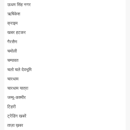
ऊधम सिंह नगर
ऋषिकेश
क्राइम
खबर हटकर
गैरसैण
चमोली
चम्पावत
चलो चले देवभूमि
चारधाम
चारधाम यात्रा
जम्मू-कश्मीर
टिहरी
ट्रेंडिंग खबरें
ताज़ा ख़बर