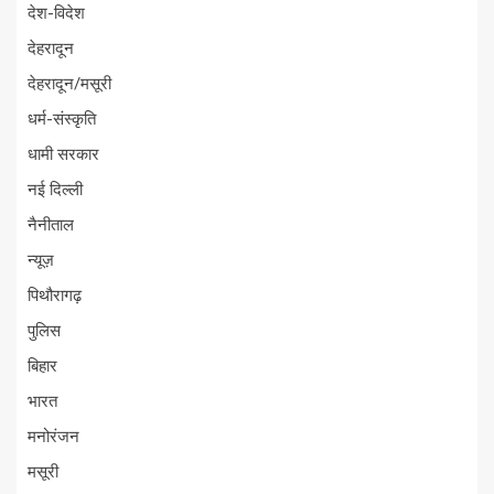
देश-विदेश
देहरादून
देहरादून/मसूरी
धर्म-संस्कृति
धामी सरकार
नई दिल्ली
नैनीताल
न्यूज़
पिथौरागढ़
पुलिस
बिहार
भारत
मनोरंजन
मसूरी