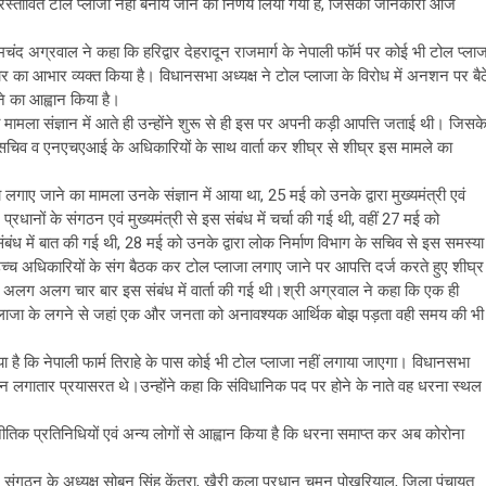
ास प्रस्तावित टोल प्लाजा नहीं बनाये जाने का निर्णय लिया गया है, जिसकी जानकारी आज
मचंद अग्रवाल ने कहा कि हरिद्वार देहरादून राजमार्ग के नेपाली फॉर्म पर कोई भी टोल प्लाज
कार का आभार व्यक्त किया है। विधानसभा अध्यक्ष ने टोल प्लाजा के विरोध में अनशन पर बैठ
े का आह्वान किया है।
 मामला संज्ञान में आते ही उन्होंने शुरू से ही इस पर अपनी कड़ी आपत्ति जताई थी। जिसक
भाग के सचिव व एनएचएआई के अधिकारियों के साथ वार्ता कर शीघ्र से शीघ्र इस मामले का
 लगाए जाने का मामला उनके संज्ञान में आया था, 25 मई को उनके द्वारा मुख्यमंत्री एवं
्रधानों के संगठन एवं मुख्यमंत्री से इस संबंध में चर्चा की गई थी, वहीं 27 मई को
 इस संबंध में बात की गई थी, 28 मई को उनके द्वारा लोक निर्माण विभाग के सचिव से इस समस्या
च अधिकारियों के संग बैठक कर टोल प्लाजा लगाए जाने पर आपत्ति दर्ज करते हुए शीघ्र
से अलग अलग चार बार इस संबंध में वार्ता की गई थी।श्री अग्रवाल ने कहा कि एक ही
टोल प्लाजा के लगने से जहां एक और जनता को अनावश्यक आर्थिक बोझ पड़ता वही समय की भी
गया है कि नेपाली फार्म तिराहे के पास कोई भी टोल प्लाजा नहीं लगाया जाएगा। विधानसभा
िदिन लगातार प्रयासरत थे।उन्होंने कहा कि संविधानिक पद पर होने के नाते वह धरना स्थल
नीतिक प्रतिनिधियों एवं अन्य लोगों से आह्वान किया है कि धरना समाप्त कर अब कोरोना
संगठन के अध्यक्ष सोबन सिंह केंतुरा, खैरी कला प्रधान चमन पोखरियाल, जिला पंचायत