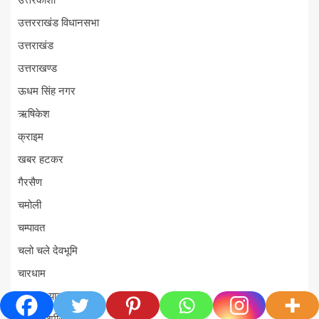
उत्तरकाशी
उत्तरराखंड विधानसभा
उत्तराखंड
उत्तराखण्ड
ऊधम सिंह नगर
ऋषिकेश
क्राइम
खबर हटकर
गैरसैण
चमोली
चम्पावत
चलो चले देवभूमि
चारधाम
चारधाम यात्रा