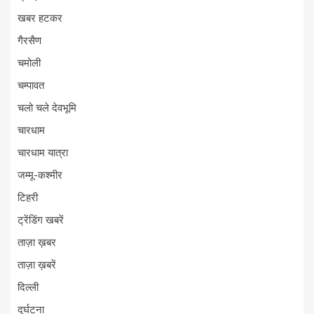
खबर हटकर
गैरसैण
चमोली
चम्पावत
चलो चले देवभूमि
चारधाम
चारधाम यात्रा
जम्मू-कश्मीर
टिहरी
ट्रेंडिंग खबरें
ताज़ा ख़बर
ताज़ा ख़बरें
दिल्ली
दुर्घटना