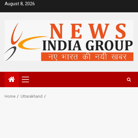
Skip
August 8, 2026
to
content
Primary
Menu
Home
Uttarakhand