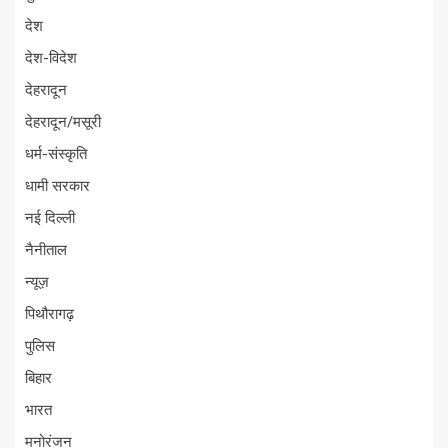
देश
देश-विदेश
देहरादून
देहरादून/मसूरी
धर्म-संस्कृति
धामी सरकार
नई दिल्ली
नैनीताल
न्यूज़
पिथौरागढ़
पुलिस
बिहार
भारत
मनोरंजन