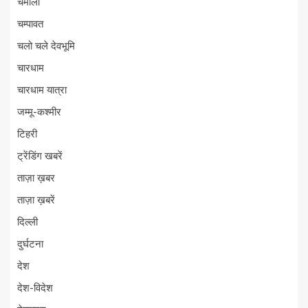
चमोली
चम्पावत
चलो चले देवभूमि
चारधाम
चारधाम यात्रा
जम्मू-कश्मीर
टिहरी
ट्रेंडिंग खबरें
ताज़ा ख़बर
ताज़ा ख़बरें
दिल्ली
दुर्घटना
देश
देश-विदेश