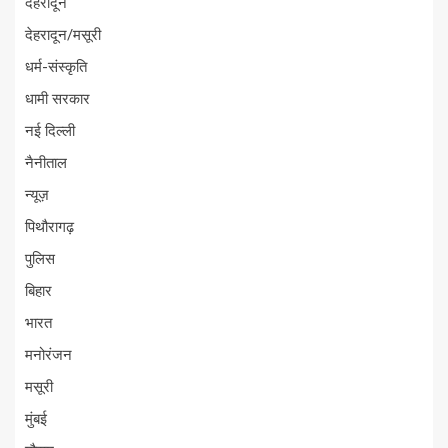
देहरादून
देहरादून/मसूरी
धर्म-संस्कृति
धामी सरकार
नई दिल्ली
नैनीताल
न्यूज़
पिथौरागढ़
पुलिस
बिहार
भारत
मनोरंजन
मसूरी
मुंबई