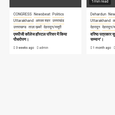
1 min read
CONGRESS
Newsbeat
Politics
Dehardun
New
Uttarakhand
आपका शहर
उत्तराखंड
Uttarakhand
आ
उत्तराखण्ड
ताज़ा ख़बरें
देहरादून/मसूरी
देहरादून
देहरादून/म
एमपीजी कॉलेज हॉस्टल परिसर में किया
वरिष्ठ पत्रकार 
पौधरोपण।
सम्मान’।
3 weeks ago
admin
1 month ago