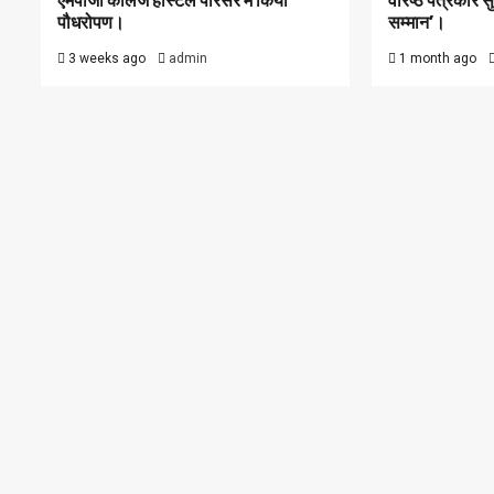
एमपीजी कॉलेज हॉस्टल परिसर में किया
वरिष्ठ पत्रकार 
पौधरोपण।
सम्मान’।
3 weeks ago
admin
1 month ago