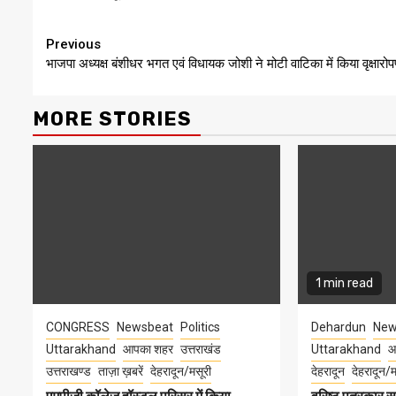
Continue
Previous
भाजपा अध्यक्ष बंशीधर भगत एवं विधायक जोशी ने मोटी वाटिका में किया वृक्षार
Reading
MORE STORIES
1 min read
CONGRESS
Newsbeat
Politics
Dehardun
New
Uttarakhand
आपका शहर
उत्तराखंड
Uttarakhand
आ
उत्तराखण्ड
ताज़ा ख़बरें
देहरादून/मसूरी
देहरादून
देहरादून/म