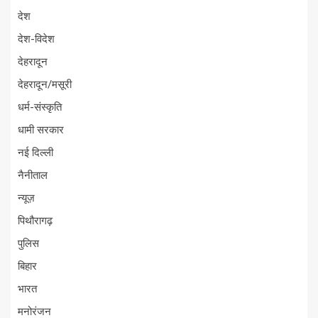
देश
देश-विदेश
देहरादून
देहरादून/मसूरी
धर्म-संस्कृति
धामी सरकार
नई दिल्ली
नैनीताल
न्यूज़
पिथौरागढ़
पुलिस
बिहार
भारत
मनोरंजन