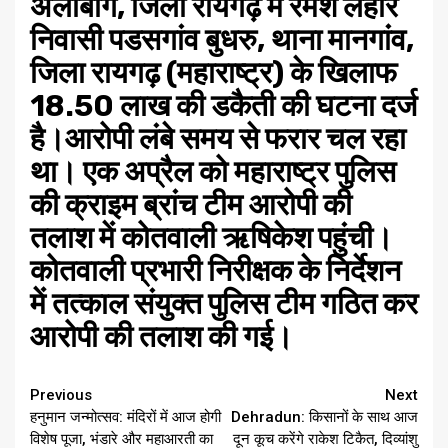
अलीबाग, जिला रायगढ़ में रमेश लहारे
निवासी पडसगांव बुधरु, थाना मानगांव,
जिला रायगढ़ (महाराष्ट्र) के खिलाफ
18.50 लाख की डकैती की घटना दर्ज
है।आरोपी लंबे समय से फरार चल रहा
था। एक अप्रैल को महाराष्ट्र पुलिस
की क्राइम ब्रांच टीम आरोपी की
तलाश में कोतवाली ऋषिकेश पहुंची।
कोतवाली प्रभारी निरीक्षक के निर्देशन
में तत्काल संयुक्त पुलिस टीम गठित कर
आरोपी की तलाश की गई।
Continue
Previous
Next
हनुमान जन्मोत्सव: मंदिरों में आज होगी
Dehradun: किसानों के साथ आज
Reading
विशेष पूजा, भंडारे और महाआरती का
दून कूच करेंगे राकेश टिकैत, दिव्यांशु