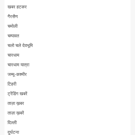
खबर हटकर
गैरसैण
चमोली
चम्पावत
चलो चले देवभूमि
चारधाम
चारधाम यात्रा
जम्मू-कश्मीर
टिहरी
ट्रेंडिंग खबरें
ताज़ा ख़बर
ताज़ा ख़बरें
दिल्ली
दुर्घटना