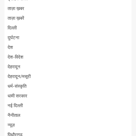
ताज़ा ख़बर
ताज़ा ख़बरें
दिल्ली
दुर्घटना
देश
देश-विदेश
देहरादून
देहरादून/मसूरी
धर्म-संस्कृति
धामी सरकार
नई दिल्ली
नैनीताल
न्यूज़
पिथौरागढ़