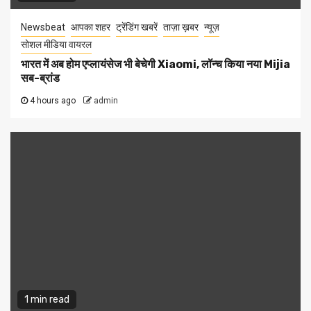
Newsbeat
आपका शहर
ट्रेंडिंग खबरें
ताज़ा ख़बर
न्यूज़
सोशल मीडिया वायरल
भारत में अब होम एप्लायंसेज भी बेचेगी Xiaomi, लॉन्च किया नया Mijia
सब-ब्रांड
4 hours ago
admin
1 min read