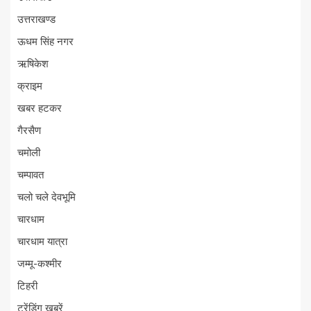
उत्तराखण्ड
ऊधम सिंह नगर
ऋषिकेश
क्राइम
खबर हटकर
गैरसैण
चमोली
चम्पावत
चलो चले देवभूमि
चारधाम
चारधाम यात्रा
जम्मू-कश्मीर
टिहरी
ट्रेंडिंग खबरें