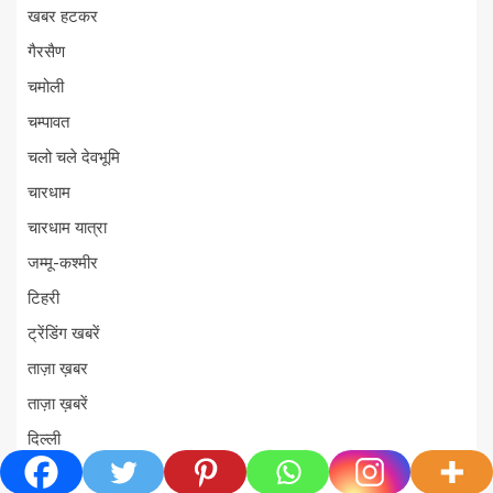
खबर हटकर
गैरसैण
चमोली
चम्पावत
चलो चले देवभूमि
चारधाम
चारधाम यात्रा
जम्मू-कश्मीर
टिहरी
ट्रेंडिंग खबरें
ताज़ा ख़बर
ताज़ा ख़बरें
दिल्ली
दुर्घटना