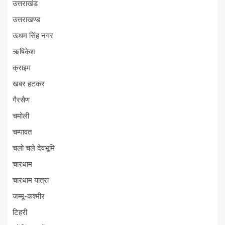
उत्तराखंड
उत्तराखण्ड
ऊधम सिंह नगर
ऋषिकेश
क्राइम
खबर हटकर
गैरसैण
चमोली
चम्पावत
चलो चले देवभूमि
चारधाम
चारधाम यात्रा
जम्मू-कश्मीर
टिहरी