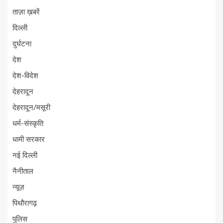
ताज़ा ख़बरें
दिल्ली
दुर्घटना
देश
देश-विदेश
देहरादून
देहरादून/मसूरी
धर्म-संस्कृति
धामी सरकार
नई दिल्ली
नैनीताल
न्यूज़
पिथौरागढ़
पुलिस