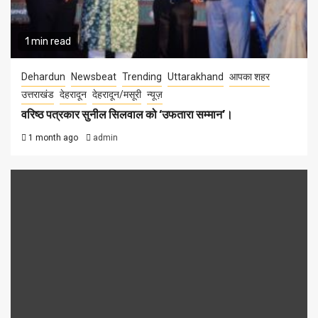
1 min read
Dehardun
Newsbeat
Trending
Uttarakhand
आपका शहर
उत्तराखंड
देहरादून
देहरादून/मसूरी
न्यूज़
वरिष्ठ पत्रकार सुनील सिलवाल को ‘उफतारा सम्मान’।
1 month ago
admin