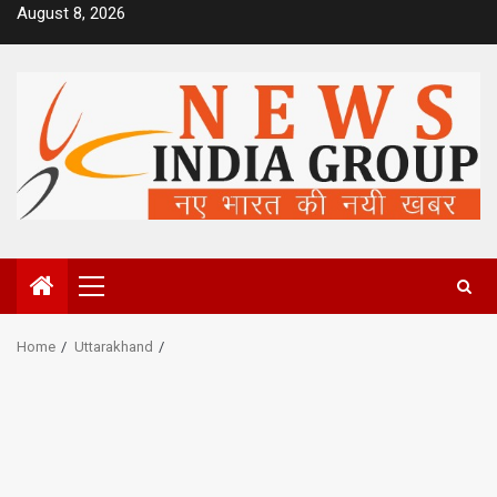
Skip
August 8, 2026
to
content
Primary
Menu
Home
Uttarakhand