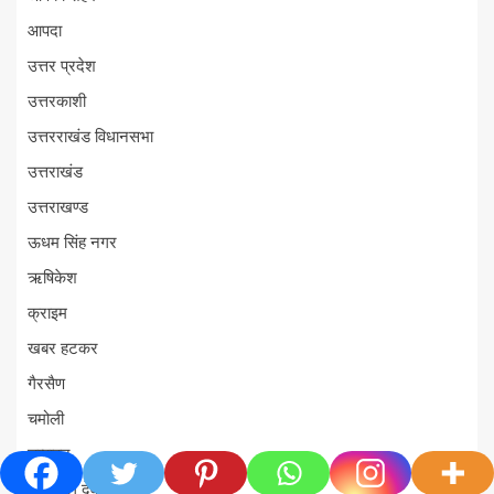
आपदा
उत्तर प्रदेश
उत्तरकाशी
उत्तरराखंड विधानसभा
उत्तराखंड
उत्तराखण्ड
ऊधम सिंह नगर
ऋषिकेश
क्राइम
खबर हटकर
गैरसैण
चमोली
चम्पावत
चलो चले देवभूमि