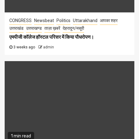
CONGRESS
Newsbeat
Politics
Uttarakhand
आपका शहर
उत्तराखंड
उत्तराखण्ड
ताज़ा ख़बरें
देहरादून/मसूरी
एमपीजी कॉलेज हॉस्टल परिसर में किया पौधरोपण।
3 weeks ago
admin
1 min read