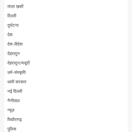
ताज़ा ख़बरें
दिल्ली
दुर्घटना
देश
देश-विदेश
देहरादून
देहरादून/मसूरी
धर्म-संस्कृति
धामी सरकार
नई दिल्ली
नैनीताल
न्यूज़
पिथौरागढ़
पुलिस