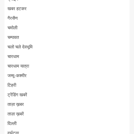
खबर हटकर
गैरसैण
चमोली
चम्पावत
चलो चले देवभूमि
चारधाम
चारधाम यात्रा
जम्मू-कश्मीर
टिहरी
ट्रेंडिंग खबरें
ताज़ा ख़बर
ताज़ा ख़बरें
दिल्ली
दुर्घटना