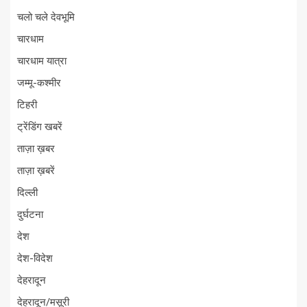
चलो चले देवभूमि
चारधाम
चारधाम यात्रा
जम्मू-कश्मीर
टिहरी
ट्रेंडिंग खबरें
ताज़ा ख़बर
ताज़ा ख़बरें
दिल्ली
दुर्घटना
देश
देश-विदेश
देहरादून
देहरादून/मसूरी