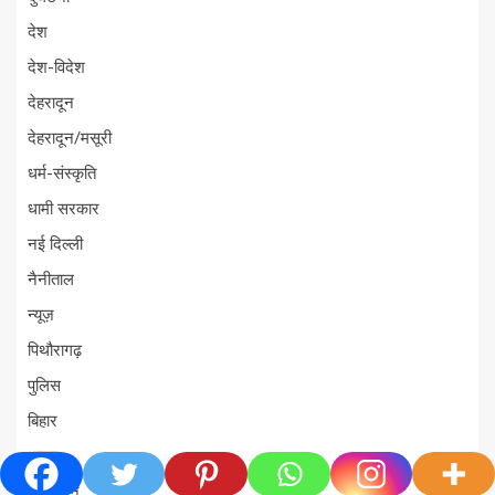
देश
देश-विदेश
देहरादून
देहरादून/मसूरी
धर्म-संस्कृति
धामी सरकार
नई दिल्ली
नैनीताल
न्यूज़
पिथौरागढ़
पुलिस
बिहार
भारत
मनोरंजन