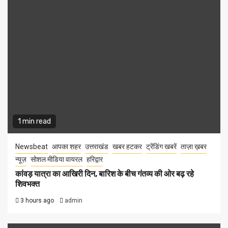
1 min read
Newsbeat
आपका शहर
उत्तराखंड
खबर हटकर
ट्रेंडिंग खबरें
ताज़ा ख़बर
न्यूज़
सोशल मीडिया वायरल
हरिद्वार
कांवड़ यात्रा का आखिरी दिन, बारिश के बीच गंतव्य की ओर बढ़ रहे
शिवभक्त
3 hours ago
admin