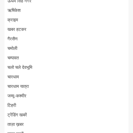
ऊधम सिंह नगर
ऋषिकेश
क्राइम
खबर हटकर
गैरसैण
चमोली
चम्पावत
चलो चले देवभूमि
चारधाम
चारधाम यात्रा
जम्मू-कश्मीर
टिहरी
ट्रेंडिंग खबरें
ताज़ा ख़बर