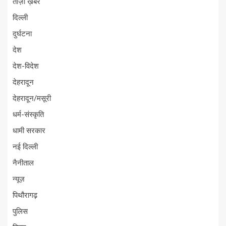
ताज़ा ख़बरें
दिल्ली
दुर्घटना
देश
देश-विदेश
देहरादून
देहरादून/मसूरी
धर्म-संस्कृति
धामी सरकार
नई दिल्ली
नैनीताल
न्यूज़
पिथौरागढ़
पुलिस