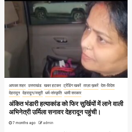
आपका शहर
उत्तराखंड
खबर हटकर
ट्रेंडिंग खबरें
ताज़ा ख़बरें
देश-विदेश
देहरादून
देहरादून/मसूरी
धर्म-संस्कृति
धामी सरकार
अंकित भंडारी हत्याकांड को फिर सुर्खियों में लाने वाली
अभिनेत्री उर्मिला सनावर देहरादून पहुंची।
7 months ago
admin