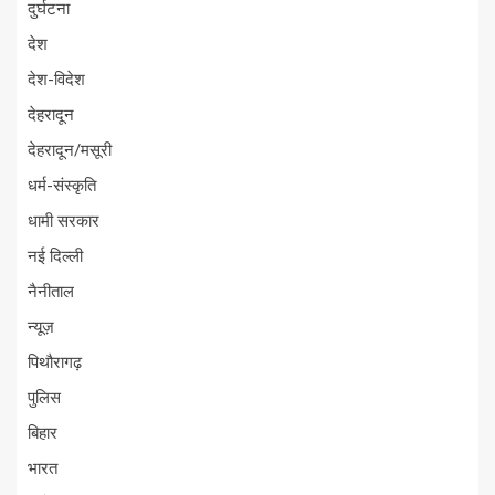
दुर्घटना
देश
देश-विदेश
देहरादून
देहरादून/मसूरी
धर्म-संस्कृति
धामी सरकार
नई दिल्ली
नैनीताल
न्यूज़
पिथौरागढ़
पुलिस
बिहार
भारत