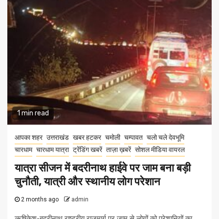
1 min read
आपका शहर
उत्तराखंड
खबर हटकर
चमोली
चम्पावत
चलो चले देवभूमि
चारधाम
चारधाम यात्रा
ट्रेंडिंग खबरें
ताज़ा ख़बरें
सोशल मीडिया वायरल
यात्रा सीजन में बदरीनाथ हाईवे पर जाम बना बड़ी
चुनौती, यात्री और स्थानीय लोग परेशान
2 months ago
admin
ऋषिकेश-बदरीनाथ राष्ट्रीय राजमार्ग पर जाम से लोगों को परेशानियों का