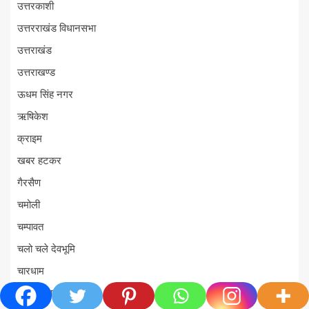
उत्तरकाशी
उत्तरराखंड विधानसभा
उत्तराखंड
उत्तराखण्ड
ऊधम सिंह नगर
ऋषिकेश
क्राइम
खबर हटकर
गैरसैण
चमोली
चम्पावत
चलो चले देवभूमि
चारधाम
चारधाम यात्रा