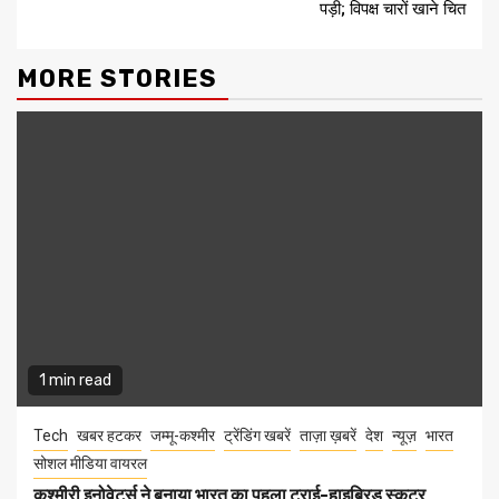
पड़ी; विपक्ष चारों खाने चित
MORE STORIES
1 min read
Tech
खबर हटकर
जम्मू-कश्मीर
ट्रेंडिंग खबरें
ताज़ा ख़बरें
देश
न्यूज़
भारत
सोशल मीडिया वायरल
कश्मीरी इनोवेटर्स ने बनाया भारत का पहला ट्राई-हाइब्रिड स्कूटर