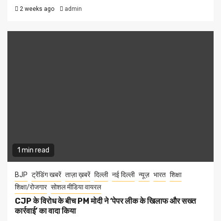
2 weeks ago
admin
1 min read
BJP
ट्रेंडिंग खबरें
ताज़ा ख़बरें
दिल्ली
नई दिल्ली
न्यूज़
भारत
शिक्षा
शिक्षा/रोजगार
सोशल मीडिया वायरल
CJP के विरोध के बीच PM मोदी ने ‘पेपर लीक के खिलाफ और सख्त
कार्रवाई’ का वादा किया