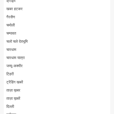
क्राइम
खबर हटकर
गैरसैण
चमोली
चम्पावत
चलो चले देवभूमि
चारधाम
चारधाम यात्रा
जम्मू-कश्मीर
टिहरी
ट्रेंडिंग खबरें
ताज़ा ख़बर
ताज़ा ख़बरें
दिल्ली