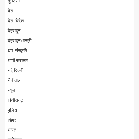
दुर्घटना
देश
देश-विदेश
देहरादून
देहरादून/मसूरी
धर्म-संस्कृति
धामी सरकार
नई दिल्ली
नैनीताल
न्यूज़
पिथौरागढ़
पुलिस
बिहार
भारत